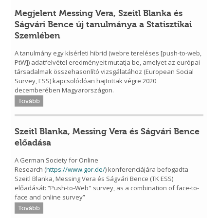
Megjelent Messing Vera, Szeitl Blanka és
Ságvári Bence új tanulmánya a Statisztikai
Szemlében
A tanulmány egy kísérleti hibrid (webre tereléses [push-to-web,
PtW]) adatfelvétel eredményeit mutatja be, amelyet az európai
társadalmak összehasonlító vizsgálatához (European Social
Survey, ESS) kapcsolódóan hajtottak végre 2020
decemberében Magyarországon.
Tovább
Szeitl Blanka, Messing Vera és Ságvári Bence
előadása
A German Society for Online
Research (
https://www.gor.de/
) konferenciájára befogadta
Szeitl Blanka, Messing Vera és Ságvári Bence (TK ESS)
előadását: “Push-to-Web" survey, as a combination of face-to-
face and online survey”
Tovább