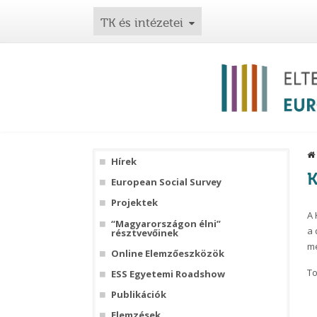
TK és intézetei
Hírek
K
European Social Survey
Projektek
A 
“Magyarországon élni”
a 
résztvevőinek
me
Online Elemzőeszközök
To
ESS Egyetemi Roadshow
Publikációk
Elemzések