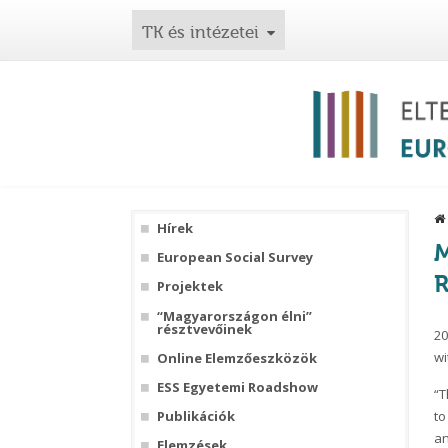
TK és intézetei
Hírek
M
European Social Survey
R
Projektek
“Magyarországon élni”
résztvevőinek
20
wi
Online Elemzőeszközök
ESS Egyetemi Roadshow
“T
to
Publikációk
an
Elemzések