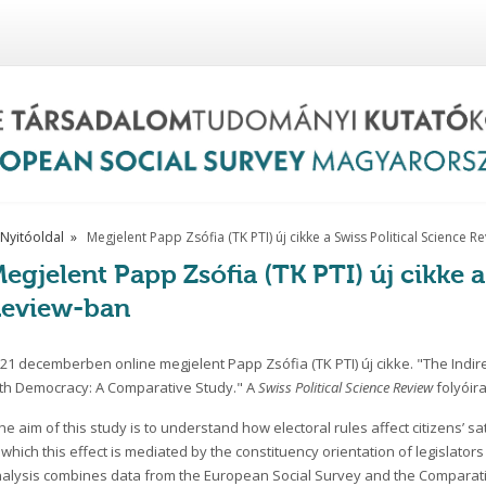
Nyitóoldal
Megjelent Papp Zsófia (TK PTI) új cikke a Swiss Political Science 
egjelent Papp Zsófia (TK PTI) új cikke a
eview-ban
21 decemberben online megjelent Papp Zsófia (TK PTI) új cikke. "The Indirect
th Democracy: A Comparative Study." A
Swiss Political Science Review
folyóira
he aim of this study is to understand how electoral rules affect citizens’ s
 which this effect is mediated by the constituency orientation of legislators
alysis combines data from the European Social Survey and the Comparati